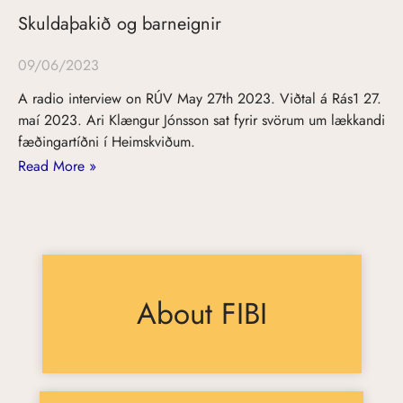
Skuldaþakið og barneignir
09/06/2023
A radio interview on RÚV May 27th 2023. Viðtal á Rás1 27.
maí 2023. Ari Klængur Jónsson sat fyrir svörum um lækkandi
fæðingartíðni í Heimskviðum.
Read More »
About FIBI