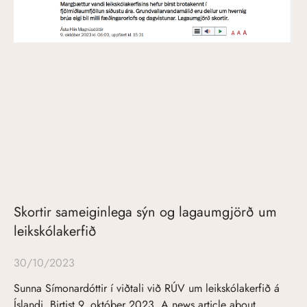
Skortir sameiginlega sýn og lagaumgjörð um
leikskólakerfið
30/10/2023
Sunna Símonardóttir í viðtali við RÚV um leikskólakerfið á
Íslandi. Birtist 9. október 2023. A news article about