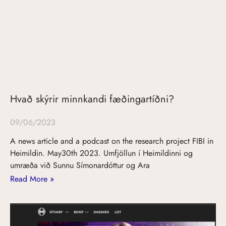
Hvað skýrir minnkandi fæðingartíðni?
09/06/2023
A news article and a podcast on the research project FIBI in
Heimildin. May30th 2023. Umfjöllun í Heimildinni og
umræða við Sunnu Símonardóttur og Ara
Read More »