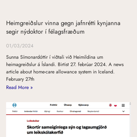
Heimgreiðslur vinna gegn jafnrétti kynjanna
segir nýdoktor í félagsfræðum
01/03/2024
Sunna Símonardóttir í viðtali við Heimildina um
heimagreiðslur á Íslandi. Birtist 27. febrúar 2024. A news
article about home-care allowance system in Iceland.
February 27th
Read More »