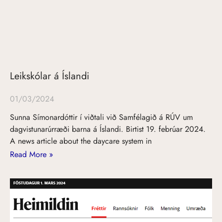
Leikskólar á Íslandi
01/03/2024
Sunna Símonardóttir í viðtali við Samfélagið á RÚV um
dagvistunarúrræði barna á Íslandi. Birtist 19. febrúar 2024.
A news article about the daycare system in
Read More »