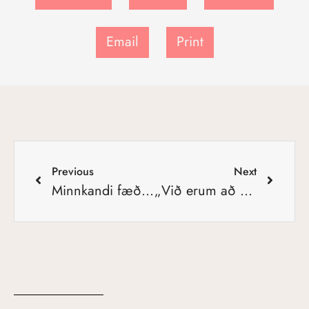
Email
Print
Previous
Next
Minnkandi fæðingartíðni á Íslandi
„Við erum að halda áfram í þessu frjálsa falli“