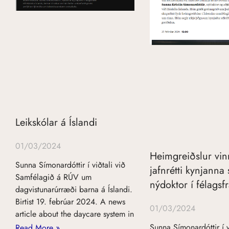
Leikskólar á Íslandi
01/03/2024
Heimgreiðslur vi
Sunna Símonardóttir í viðtali við
jafnrétti kynjanna 
Samfélagið á RÚV um
nýdoktor í félag
dagvistunarúrræði barna á Íslandi.
Birtist 19. febrúar 2024. A news
01/03/2024
article about the daycare system in
Sunna Símonardóttir í v
Read More »