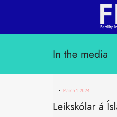
Fertility
In the media
March 1, 2024
Leikskólar á Ís