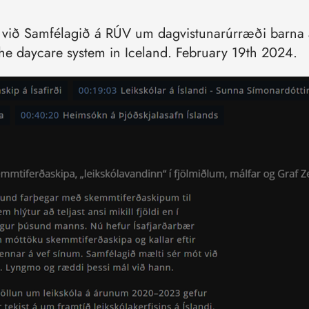
i við Samfélagið á RÚV um dagvistunarúrræði barna á Í
he daycare system in Iceland. February 19th 2024.