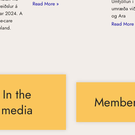
Umfjöllun í
Read More »
eiðslur á
umræða við
rúar 2024. A
og Ara
e-care
Read More
eland.
In the
Membe
media