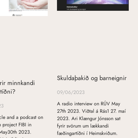
Skuldaþakið og barneignir
rir minnkandi
tíðni?
09/06/2023
A radio interview on RÚV May
23
27th 2023. Viðtal á Rás1 27. maí
cle and a podcast on
2023. Ari Klængur Jónsson sat
 project FIBI in
fyrir svörum um lækkandi
 May30th 2023.
fæðingartíðni í Heimskviðum.