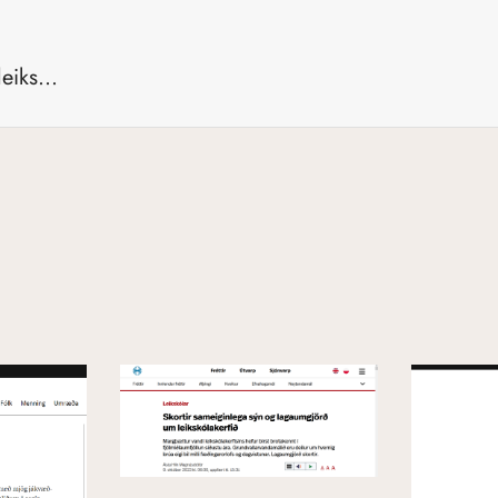
Skortir sameiginlega sýn og lagaumgjörð um leikskólakerfið