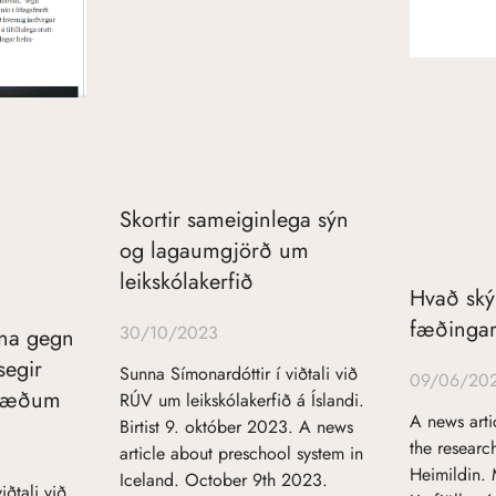
Skortir sameiginlega sýn
og lagaumgjörð um
leikskólakerfið
Hvað ský
fæðingar
30/10/2023
nna gegn
segir
Sunna Símonardóttir í viðtali við
09/06/20
sfræðum
RÚV um leikskólakerfið á Íslandi.
A news arti
Birtist 9. október 2023. A news
the research
article about preschool system in
Heimildin.
Iceland. October 9th 2023.
iðtali við