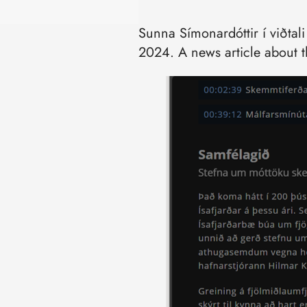
Sunna Símonardóttir í viðtal
2024. A news article about t