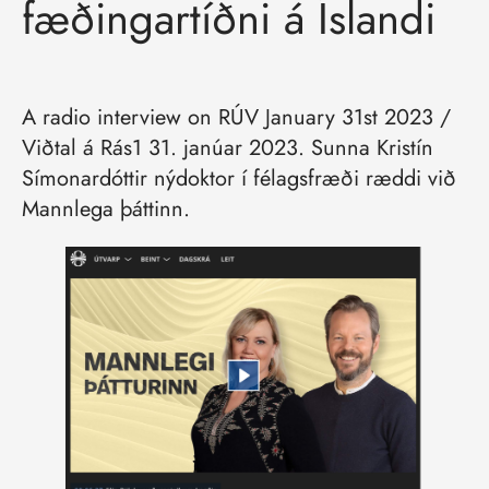
fæðingartíðni á Íslandi
A radio interview on RÚV January 31st 2023 /
Viðtal á Rás1 31. janúar 2023. Sunna Kristín
Símonardóttir nýdoktor í félagsfræði ræddi við
Mannlega þáttinn.