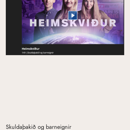
Skuldaþakið og barneignir