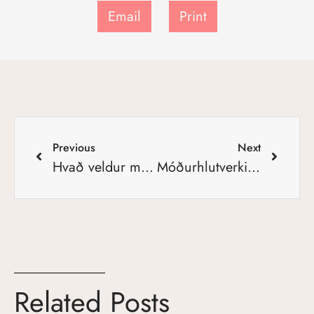
Email
Print
Previous
Next
Hvað veldur minnkandi fæðingartíðni á Íslandi?
Móðurhlutverkið stofnun sem ungar konur vilja síður ganga inn í
Related Posts