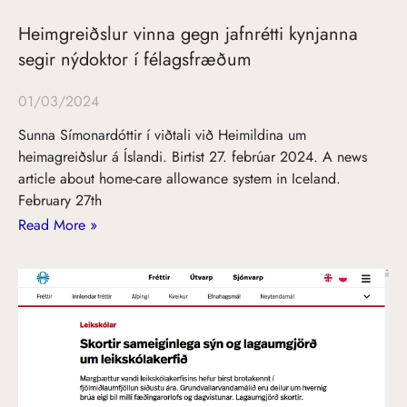
Heimgreiðslur vinna gegn jafnrétti kynjanna
segir nýdoktor í félagsfræðum
01/03/2024
Sunna Símonardóttir í viðtali við Heimildina um
heimagreiðslur á Íslandi. Birtist 27. febrúar 2024. A news
article about home-care allowance system in Iceland.
February 27th
Read More »