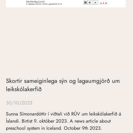
Skortir sameiginlega sýn og lagaumgjörð um
leikskólakerfið
30/10/2023
Sunna Símonardóttir í viðtali við RÚV um leikskólakerfið á
Íslandi. Birtist 9. október 2023. A news article about
preschool system in Iceland. October 9th 2023.