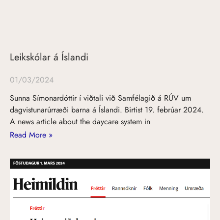
Leikskólar á Íslandi
01/03/2024
Sunna Símonardóttir í viðtali við Samfélagið á RÚV um
dagvistunarúrræði barna á Íslandi. Birtist 19. febrúar 2024.
A news article about the daycare system in
Read More »