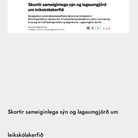
Skortir sameiginlega sýn og lagaumgjörð um
leikskólakerfið